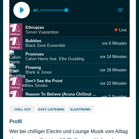
Ethiopian
Live
Simon Vuarambon
Bubbles
vor 6 Minuten
Black Zone Ensemble
Promises
vor 14 Minuten
Calvin Harris feat. Ellie Goulding
Flowing
vor 18 Minuten
Blank & Jones
Don't See the Point
vor 22 Minuten
Alex Smoke
Reason To Believe (Aruna Chillout Mix)
vor 2 Stunden
Aruna
Seta (original mix)
vor 2 Stunden
CHILL OUT
EASY LISTENING
ELEKTRONIK
Calavera & Manya
Ain't No Sunshine
Profil
vor 2 Stunden
Jazzamor
Wer bei chilliger Electro und Lounge Musik vom Alltag
We Are the Mirrors
vor 2 Stunden
Anriu