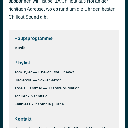
abspannen will, ist bei 1A Chillout aus Hof an der
Spying Glass
richtigen Adresse, wo es rund um die Uhr den besten
vor 4 Stunden
Massive Attack
Chillout Sound gibt.
Hauptprogramme
Musik
Playlist
Tom Tyler — Chewin' the Chew-z
Hacienda — Sci-Fi Saloon
Troels Hammer — Trans/For/Mation
schiller - Nachtflug
Faithless - Insomnia | Dana
Kontakt