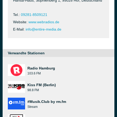
Hansa-Haus, Sophienberg 1, 95028 Hof, Deutschland
Tel.:
09281-8509121
Website:
www.webradios.de
E-Mail:
info@entire-media.de
Verwandte Stationen
Radio Hamburg
103.6 FM
Kiss FM (Berlin)
98.8 FM
#Musik.Club by rm.fm
Stream