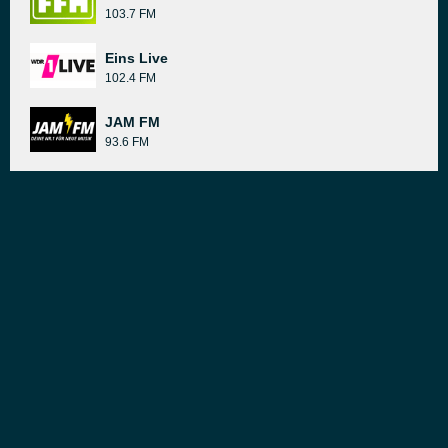
103.7 FM
Eins Live
102.4 FM
JAM FM
93.6 FM