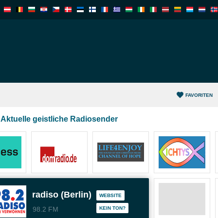
FAVORITEN
Aktuelle geistliche Radiosender
adio Paradiso (Berlin)
WEBSITE
98.2 FM
KEIN TON?