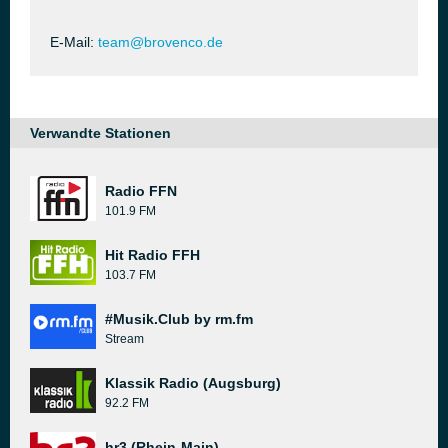
E-Mail:
team@brovenco.de
Verwandte Stationen
Radio FFN
101.9 FM
Hit Radio FFH
103.7 FM
#Musik.Club by rm.fm
Stream
Klassik Radio (Augsburg)
92.2 FM
hr3 (Rhein-Main)