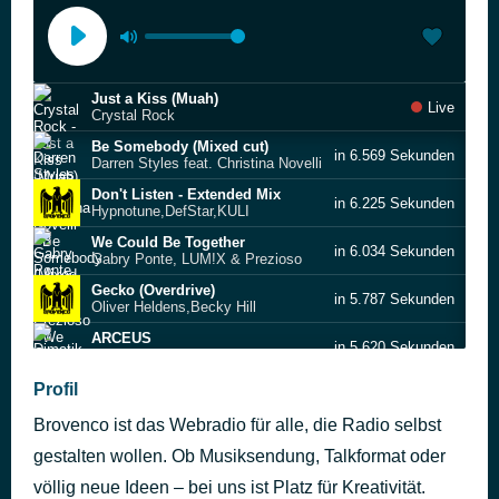
Just a Kiss (Muah)
Live
Crystal Rock
Be Somebody (Mixed cut)
in 6.569 Sekunden
Darren Styles feat. Christina Novelli
Don't Listen - Extended Mix
in 6.225 Sekunden
Hypnotune,DefStar,KULI
We Could Be Together
in 6.034 Sekunden
Gabry Ponte, LUM!X & Prezioso
Gecko (Overdrive)
in 5.787 Sekunden
Oliver Heldens,Becky Hill
ARCEUS
in 5.620 Sekunden
Dimatik & Technikore
TIK TAK
Profil
in 5.112 Sekunden
HBz,ėmma
Brovenco ist das Webradio für alle, die Radio selbst
2 Times (Audiotricz remix)
in 4.812 Sekunden
Dimitri Vegas & Like Mike & Scooter
gestalten wollen. Ob Musiksendung, Talkformat oder
Blackout
völlig neue Ideen – bei uns ist Platz für Kreativität.
in 4.393 Sekunden
Blasterjaxx feat. Junior Funke